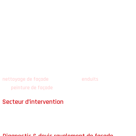
Enduits à base de chaux
Peintures de façade
adaptées au support
Résines
de protection
RPE
(revêtement plastique épais)
Nettoyage de façade
simple ou approfondi
Rejointoiement de pierres
Selon le diagnostic, le ravalement peut intégrer un
nettoyage de façade
, la reprise des
enduits
, ou une finition
par
peinture de façade
.
Secteur d’intervention
Nous intervenons pour le
ravalement de façade
à
Nîmes
et
dans tout le
Gard (30)
, dans un rayon d’environ
100 km
.