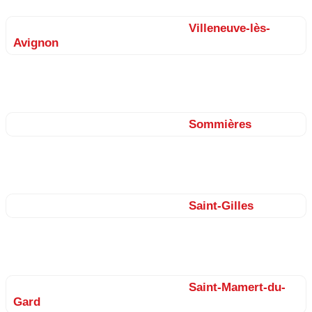
Nos façadiers sur le secteur de
Villeneuve-lès-
Avignon
Pujaut, Sauveterre, Saint-Laurent-des-Arbres, Tavel, Lirac, Les
Angles, Rochefort-du-Gard…
Nos façadiers sur le secteur de
Sommières
Congénies, Aubais, Aigues-Vives, Calvisson, Saint-Dionisy,
Souvignargues, Villevieille, Aujargues…
Nos façadiers sur le secteur de
Saint-Gilles
Bellegarde, Générac, Fourques, Garons, Beaucaire, Jonquières-
Saint-Vincent…
Nos façadiers sur le secteur de
Saint-Mamert-du-
Gard