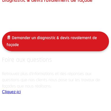
Diagnostic & devis ravalement de façade
Chaque façade est unique. Après visite et diagnostic, nous
vous proposons une solution claire, adaptée et durable, en
toute transparence.
📄 Demander un diagnostic & devis ravalement de
façade
Foire aux questions
Retrouvez plus d'informations et des réponses aux
questions que nos clients nous pose sur les travaux de
façades que nous réalisons.
Cliquez-ici
Nos façadiers dans le Gard : secteurs
d’intervention autour de Nîmes