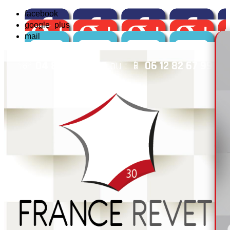
facebook
google_plus
mail
☏
04 84 14 04 42
ou : 📱
06 12 82 67 99