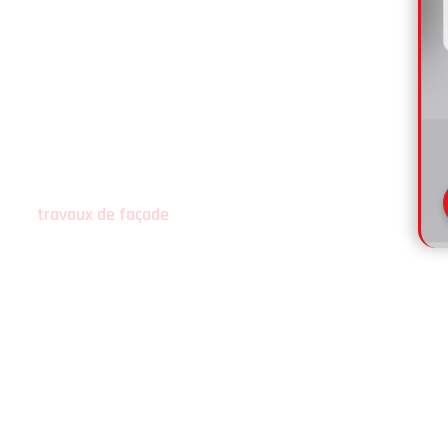
France Revet Gard
, entreprise de
ravalement de
façade
à
Nîmes
, intervient dans tout le
Gard
(rayon 100
km) pour
rénover
,
protéger
et
valoriser durablement
vos façades grâce à un diagnostic rigoureux et des
solutions adaptées à chaque support.
Implantée à
Nîmes
, l’entreprise
FRANCE REVET GARD
réalise
vos
travaux de façade
et plus particulièrement le
ravalement de façades
sur maisons individuelles,
immeubles et bâtiments.
Le
ravalement de façade
permet d’
embellir votre maison
mais surtout d’assurer une
protection durable
des murs
extérieurs. Réalisé avec sérieux et professionnalisme, il
garantit que votre façade
évolue correctement au fil des
années
.