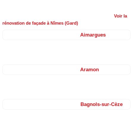
France Revet réalise vos
travaux de façade
(ravalement, enduits,
peinture, imperméabilisation) sur Nîmes et ses alentours.
Voir la
rénovation de façade à Nîmes (Gard)
.
Nos façadiers sur le secteur de
Aimargues
Vauvert, Beauvoisin, Générac, Aubord, Uchaud, Vergèze, Mus,
Bernis…
Nos façadiers sur le secteur de
Aramon
Théziers, Montfrin, Vallabrègues, Saint-Pierre-de-Mézoargues,
Boulbon, Barbentane…
Nos façadiers sur le secteur de
Bagnols-sur-Cèze
Roquemaure, Saint-Nazaire, Connaux, Gaujac, Laudun, Codolet,
Caderousse, Montfaucon…