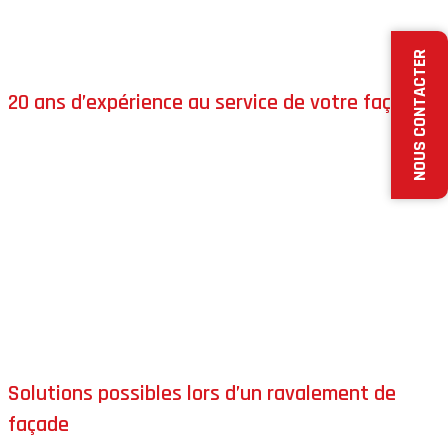
applications
, d’où l’importance de choisir un professionnel
expérimenté.
NOUS CONTACTER
20 ans d’expérience au service de votre façade
FRANCE REVET
dispose de plus de
20 ans d’expérience
dans le ravalement de façades. Cette expertise nous
permet de vous accompagner avec sérieux à chaque étape
de votre projet.
Notre savoir-faire nous permet de vous proposer
l’ensemble
des solutions possibles
, et non une seule technique
imposée, afin de déterminer la
solution la plus adaptée
à
votre façade.
Solutions possibles lors d’un ravalement de
façade