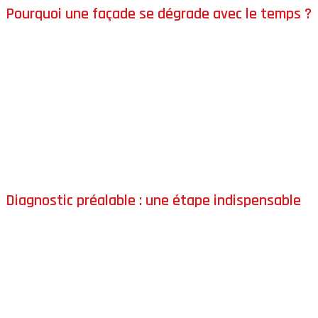
Pourquoi une façade se dégrade avec le temps ?
Au fil des années, votre façade perd naturellement de son
éclat, s’use et se fragilise face aux
intempéries
, aux
variations de température et à l’environnement (pollution,
humidité, végétation).
Une façade
noircie
par les mousses et le lichen, des
fissures
, ou des
décollements d’enduit
sont des signaux
d’alerte indiquant un
mauvais état général
de votre façade.
Diagnostic préalable : une étape indispensable
Après nous être déplacés et vous avoir rencontré, nous
réalisons un
diagnostic complet de votre façade
. Cette
étape permet d’évaluer précisément l’état du support et de
déterminer les
traitements adaptés
à votre futur
ravalement.