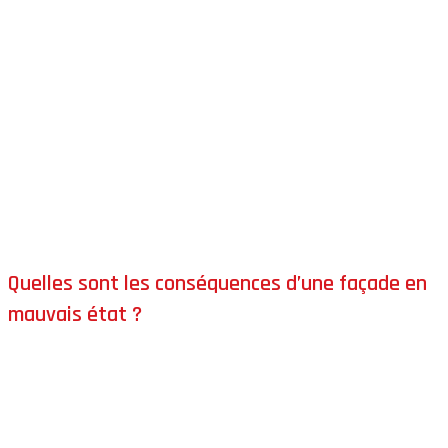
Le diagnostic prend en compte, entre autres :
La
pollution urbaine
et les salissures
Les
problèmes biologiques
(mousses, lichens, algues)
Le
décollement des peintures
existantes
L’état des
enduits
et de la maçonnerie
Les
fissures
et zones fragilisées
Un éventuel
changement de couleur
souhaité
Quelles sont les conséquences d’une façade en
mauvais état ?
Négliger l’état de sa façade peut entraîner des
conséquences importantes, tant sur le plan technique
qu’économique.
Perte d’étanchéité
des murs, avec un risque