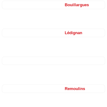
Nos façadiers sur le secteur de
Bouillargues
Manduel, Garons, Rodilhan, Redessan, Jonquières-Saint-
Vincent, Bellegarde, Beaucaire…
Nos façadiers sur le secteur de
Lédignan
Aigremont, Moussac, Saint-Chaptes, Cruviers-Lascours, Saint-
Dézéry…
Nos façadiers sur le secteur de Nîmes
Caveirac, Clarensac, Langlade, Milhaud, Caissargues, Rodilhan,
Marguerittes, Bezouce, Saint-Gervasy, Meynes, Cabrières…
Nos façadiers sur le secteur de
Remoulins
Estézargues, Domazan, Saze, Castillon-du-Gard, Vers, Saint-
Bonnet-du-Gard, Sernhac, Fournès…