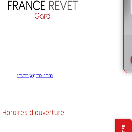
FRANCE REVET GARD
GROUPE FRANCE REVET
Zi de Grezan,
30000 Nîmes
revet@gmx.com
Email :
☏
04 84 14 04 42
ou :
📱
06 12 82 67 99
du lundi au vendredi de 8h00 à 19h00
Horaires d'ouverture
Ouvert du lundi au vendredi
9h00 à 18h00