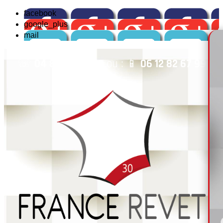
facebook
google_plus
mail
☏
04 84 14 04 42
ou : 📱
06 12 82 67 99