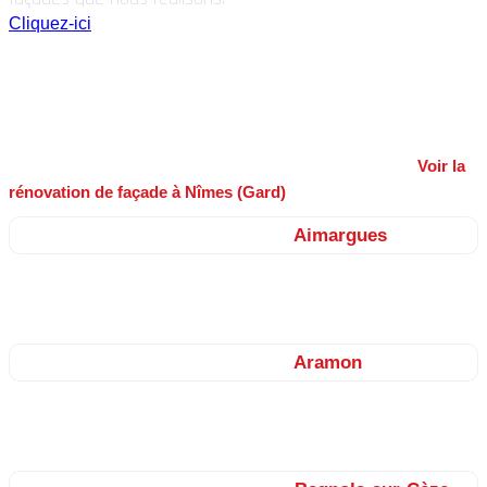
Cliquez-ici
Nos façadiers dans le Gard : secteurs
d’intervention autour de Nîmes
France Revet réalise vos
travaux de façade
(ravalement, enduits,
peinture, imperméabilisation) sur Nîmes et ses alentours.
Voir la
rénovation de façade à Nîmes (Gard)
.
Nos façadiers sur le secteur de
Aimargues
Vauvert, Beauvoisin, Générac, Aubord, Uchaud, Vergèze, Mus,
Bernis…
Nos façadiers sur le secteur de
Aramon
Théziers, Montfrin, Vallabrègues, Saint-Pierre-de-Mézoargues,
Boulbon, Barbentane…