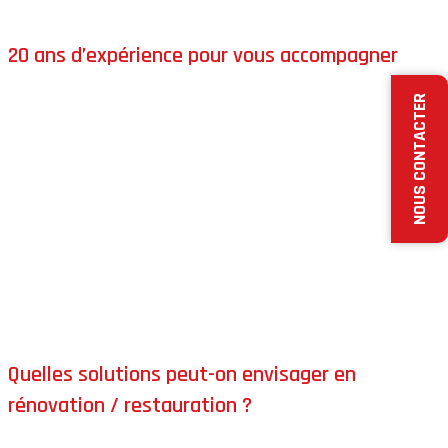
expérimentée.
20 ans d’expérience pour vous accompagner
FRANCE REVET
dispose de plus de
20 ans d’expérience
NOUS CONTACTER
dans le ravalement et la rénovation de façades. Nous avons
la compétence pour vous accompagner dans votre projet,
avec une logique simple :
durabilité
,
protection
,
esthétique
.
Notre savoir-faire nous permet de vous proposer
toute la
gamme des solutions possibles
(et pas une seule méthode
imposée), afin de déterminer la
solution la plus adaptée
à
votre façade.
Quelles solutions peut-on envisager en
rénovation / restauration ?
Enduits à base de chaux
(selon support et besoin)