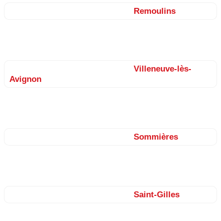
Nos façadiers sur le secteur de
Remoulins
Estézargues, Domazan, Saze, Castillon-du-Gard, Vers, Saint-
Bonnet-du-Gard, Sernhac, Fournès…
Nos façadiers sur le secteur de
Villeneuve-lès-
Avignon
Pujaut, Sauveterre, Saint-Laurent-des-Arbres, Tavel, Lirac, Les
Angles, Rochefort-du-Gard…
Nos façadiers sur le secteur de
Sommières
Congénies, Aubais, Aigues-Vives, Calvisson, Saint-Dionisy,
Souvignargues, Villevieille, Aujargues…
Nos façadiers sur le secteur de
Saint-Gilles
Bellegarde, Générac, Fourques, Garons, Beaucaire, Jonquières-