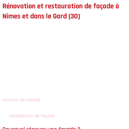
Rénovation et restauration de façade à
Nîmes et dans le Gard (30)
France Revet Gard
réalise vos
travaux de rénovation
de façade
et de
restauration de façade
à
Nîmes
et
dans tout le
Gard
(rayon 100 km) : diagnostic, remise en
état des supports, traitements adaptés, finitions
durables et rendu esthétique.
Implantée à
Nîmes
, l’entreprise
FRANCE REVET GARD
intervient sur maisons, immeubles et bâtiments pour vos
travaux de façade
. La
rénovation / restauration de
façade
peut être une étape complète, ou s’intégrer dans
un
ravalement de façade
selon l’état du support.