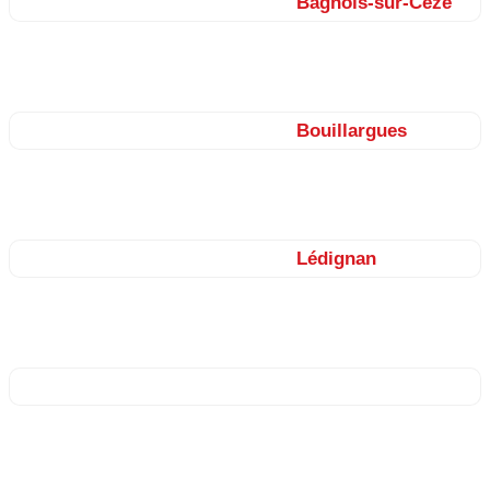
Nos façadiers sur le secteur de
Bagnols-sur-Cèze
Roquemaure, Saint-Nazaire, Connaux, Gaujac, Laudun, Codolet,
Caderousse, Montfaucon…
Nos façadiers sur le secteur de
Bouillargues
Manduel, Garons, Rodilhan, Redessan, Jonquières-Saint-
Vincent, Bellegarde, Beaucaire…
Nos façadiers sur le secteur de
Lédignan
Aigremont, Moussac, Saint-Chaptes, Cruviers-Lascours, Saint-
Dézéry…
Nos façadiers sur le secteur de Nîmes
Caveirac, Clarensac, Langlade, Milhaud, Caissargues, Rodilhan,
Marguerittes, Bezouce, Saint-Gervasy, Meynes, Cabrières…