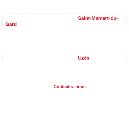
Saint-Vincent…
Nos façadiers sur le secteur de
Saint-Mamert-du-
Gard
Combas, Montpezat, Parignargues, Gajan, Fons, Saint-
Bauzély…
Nos façadiers sur le secteur de
Uzès
Arpaillargues, Saint-Siffret, Flaux, Saint-Maximin, Collias,
Sanilhac, Blauzac, Bourdic, Montaren…
Besoin d’un diagnostic ?
Contactez-nous
(réponse rapide).
Une question ? Une intervention ?
📞 04 84 14 04 42