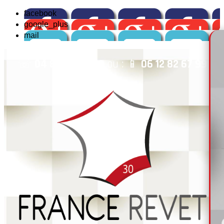
facebook
google_plus
mail
☏
04 84 14 04 42
ou : 📱
06 12 82 67 99