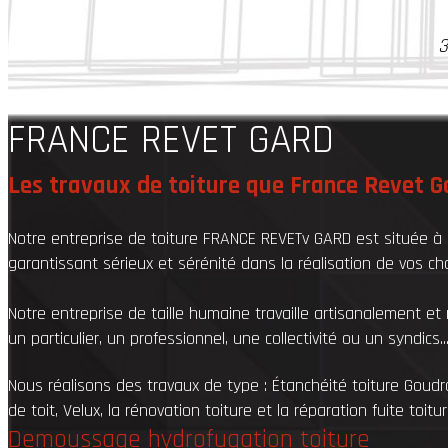
3
FRANCE REVET GARD
Les travaux de toiture que France Revet G
Notre entreprise de toiture FRANCE REVETv GARD est située à N
garantissant sérieux et sérénité dans la réalisation de vos cha
Notre entreprise de taille humaine travaille artisanalement 
un particulier, un professionnel, une collectivité ou un syndics..
Nous réalisons des travaux de type : Étanchéité toiture Goudro
de toit, Velux, la rénovation toiture et la réparation fuite toitu
Demoussage hydrofugation toiture