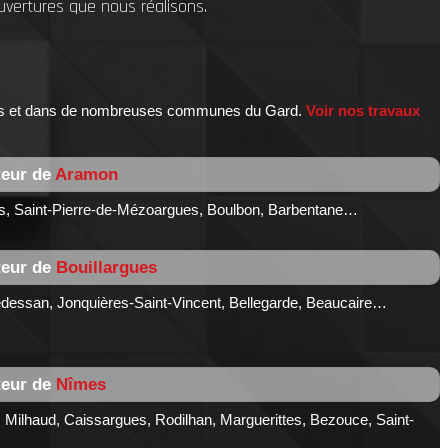
uvertures que nous réalisons.
îmes et dans de nombreuses communes du Gard.
Voir nos travaux
teur de
Aramon
ues, Saint-Pierre-de-Mézoargues, Boulbon, Barbentane…
teur de
Bouillargues
dessan, Jonquières-Saint-Vincent, Bellegarde, Beaucaire…
teur de
Nîmes
 Milhaud, Caissargues, Rodilhan, Marguerittes, Bezouce, Saint-