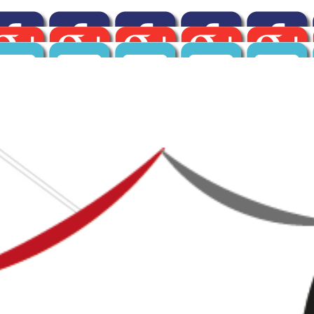
☏
04 84 14 04 42
ou : 📱
06 12 82 67 99