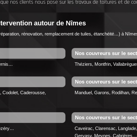
que nos clients nous pose sur les travaux de toitures et de co
ntervention autour de Nîmes
réparation, rénovation, remplacement de tuiles, étanchéité…) à N
Nos couvreurs sur le sec
ernis…
Théziers, Montfrin, Vallabrèg
Nos couvreurs sur le sec
, Codolet, Caderousse,
Manduel, Garons, Rodilhan, Re
Nos couvreurs sur le sec
Dézéry…
Caveirac, Clarensac, Langlade,
Gervasy, Meynes, Cabrières…