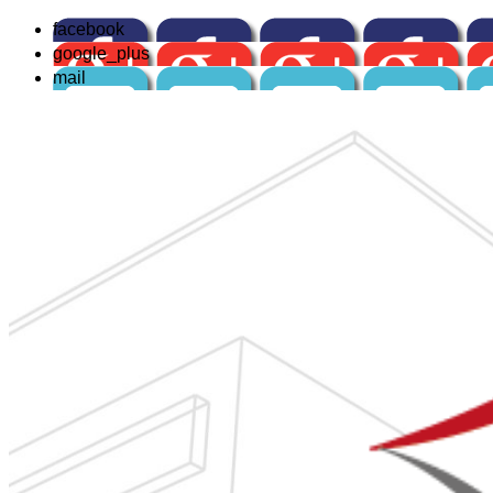
facebook
google_plus
mail