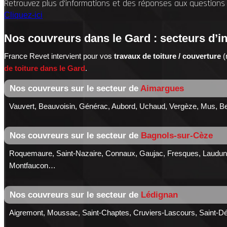
Retrouvez plus d'informations et des réponses aux questions 
Cliquez-ici
Nos couvreurs dans le Gard : secteurs d’i
France Revet intervient pour vos
travaux de toiture / couverture
(
de toiture dans le Gard
.
Nos couvreurs sur le secteur de
Aimargues
Vauvert, Beauvoisin, Générac, Aubord, Uchaud, Vergèze, Mus, B
Nos couvreurs sur le secteur de
Bagnols-sur-Cèze
Roquemaure, Saint-Nazaire, Connaux, Gaujac, Fresques, Laudun
Montfaucon…
Nos couvreurs sur le secteur de
Lédignan
Aigremont, Moussac, Saint-Chaptes, Cruviers-Lascours, Saint-